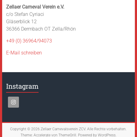
Zellaer Carneval Verein e.V.
c/o Stefan Cyriaci
Gläserblick 12
36366 Dermbach OT Zella/Rhön
+49 (0) 36964/94073
E-Mail schreiben
Instagram
Copyright © 2026
Zellaer Carnevalsverein ZCV
. Alle Rechte vorbehalten.
Theme:
Accelerate
von ThemeGrill. Powered by
WordPress
.